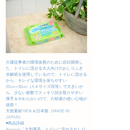
介護従事者の環境改善のために自社開発し
た、トイレに流せる大人向けのおしりふき
水解紙を使用しているので、トイレに流せる
から、キレイな環境を保ちやすい
20cm×30cm（A４サイズ同等）で大きいか
ら、少ない枚数でスッキリ拭き取りやすい
厚手＆やわらかいので、介助者の使い心地が
抜群！
天然素材100％＆日本製（MADE IN 
JAPAN）
◾️商品詳細
Amazon「大判厚手　トイレに流せるおしり