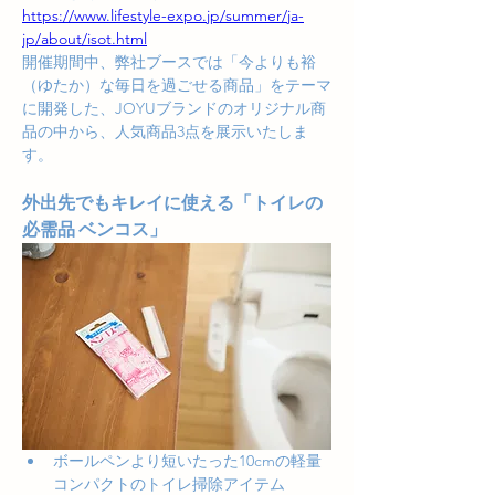
https://www.lifestyle-expo.jp/summer/ja-
jp/about/isot.html
開催期間中、弊社ブースでは「今よりも裕
（ゆたか）な毎日を過ごせる商品」をテーマ
に開発した、JOYUブランドのオリジナル商
品の中から、人気商品3点を展示いたしま
す。
外出先でもキレイに使える「トイレの
必需品 ベンコス」
ボールペンより短いたった10cmの軽量
コンパクトのトイレ掃除アイテム