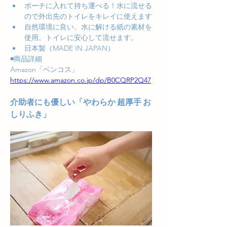
ポーチに入れて持ち運べる！水に流せる
ので外出先のトイレをキレイに使えます
自然環境に良い、水に解ける紙の素材を
使用。トイレに安心して流せます。
日本製（MADE IN JAPAN）
◾️商品詳細
Amazon「ベンコス」
https://www.amazon.co.jp/dp/B0CQRP2Q47
介助者にも優しい「やわらか 超厚手 お
しりふき」