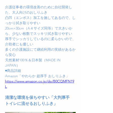
介護従事者の環境改善のために自社開発し
た、大人向けのおしりふき
凸凹（エンボス）加工を施してあるので、し
っかり拭き取りやすい
20cm×30cm（A４サイズ同等）で大きいか
ら、少ない枚数でスッキリ拭き取りやすい
厚手でシッカリしているのに柔らかいので、
介助者にも優しい
多くの介護施設にて継続利用の実績があるか
ら安心
天然素材100％＆日本製（MADE IN 
JAPAN）
◾️商品詳細
Amazon「やわらか 超厚手 おしりふき」
https://www.amazon.co.jp/dp/B0CQMFN19
L
清潔な環境を保ちやすい「大判厚手　
トイレに流せるおしりふき」