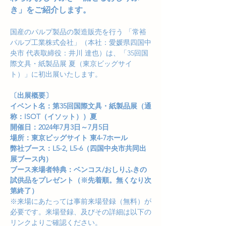
き」をご紹介します。
国産のパルプ製品の製造販売を行う 「常裕
パルプ工業株式会社」（本社：愛媛県四国中
央市 代表取締役：井川 達也）は、「35回国
際文具・紙製品展 夏（東京ビッグサイ
ト）」に初出展いたします。
〔出展概要〕
イベント名：第35回国際文具・紙製品展（通
称：ISOT（イソット））夏
開催日：2024年7月3日～7月5日
場所：東京ビッグサイト 東4-7ホール
弊社ブース：L5-2, L5-6（四国中央市共同出
展ブース内）
ブース来場者特典：ベンコス/おしりふきの
試供品をプレゼント（※先着順。無くなり次
第終了）
※来場にあたっては事前来場登録（無料）が
必要です。来場登録、及びその詳細は以下の
リンクよりご確認ください。