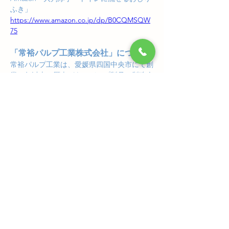
ふき」
https://www.amazon.co.jp/dp/B0CQMSQW
75
「常裕パルプ工業株式会社」について
常裕パルプ工業は、愛媛県四国中央市にて創
業50年以上の歴史があるパルプ製品の製造企
業です。
弊社は以下の３つの事業を柱に、持続的に成
長を続けています。
◾️「建材向け古紙パルプ」事業
業界トップクラスシェアがある創業50年の当
社を支えてきた事業。現在ではペット用の商
品開発も進み、海外展開も視野に入れていま
す。
◾️「アスファルトルーフィング」事業
建物の屋根の雨水の侵入を防ぎ、日常の暮ら
しの安心・安全を守る社会的な役割の高い事
業です。
◾️「トイレに流せる紙：水解紙」
新規事業として年々業績が拡大中。「ベンコ