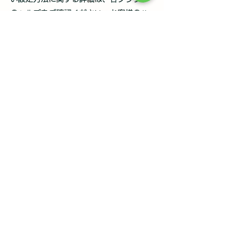
のヘルプをご確認ください。お客様のハ
ードディスクに存在するCookieは、いつ
でも削除することができます。
3.当社は、お客様のIPアドレスを、当社
の本サイトを使用するトラフィックの解
析や集計を匿名で行い、本サイト全体の
利用者数を把握するために使用します。
お客様が本サイト又は当社からの電子メ
ールを閲覧する際にピクセルタグ（別名
「クリアーギフト」）と呼ばれるものを
使用し、ページを開いたコンピューター
のIPアドレス、表示しているURL、ペー
ジが閲覧された時間、使用ブラウザの種
類及び直近のCookie情報を取得する場合
があります。
これらの情報は、本サイトの匿名による